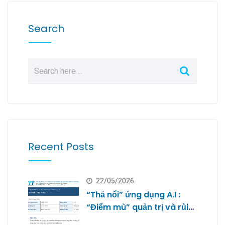
Search
Recent Posts
22/05/2026
“Thả nổi” ứng dụng A.I :
“Điểm mù” quản trị và rủi
ro bảo mật dữ liệu của