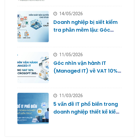
doanh nghiệp nhỏ
14/05/2026
Doanh nghiệp bị siết kiểm
tra phần mềm lậu: Góc
nhìn từ Quản trị IT cho
Studio
11/05/2026
Góc nhìn vận hành IT
(Managed IT) về VAT 10%
với Microsoft 365
11/03/2026
5 vấn đề IT phổ biến trong
doanh nghiệp thiết kế kiến
trúc