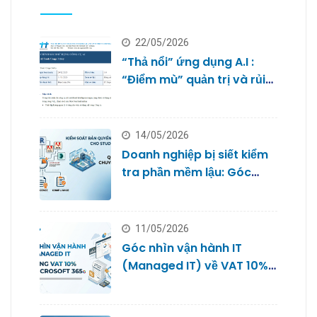
22/05/2026
“Thả nổi” ứng dụng A.I :
“Điểm mù” quản trị và rủi
ro bảo mật dữ liệu của
doanh nghiệp nhỏ
14/05/2026
Doanh nghiệp bị siết kiểm
tra phần mềm lậu: Góc
nhìn từ Quản trị IT cho
Studio
11/05/2026
Góc nhìn vận hành IT
(Managed IT) về VAT 10%
với Microsoft 365