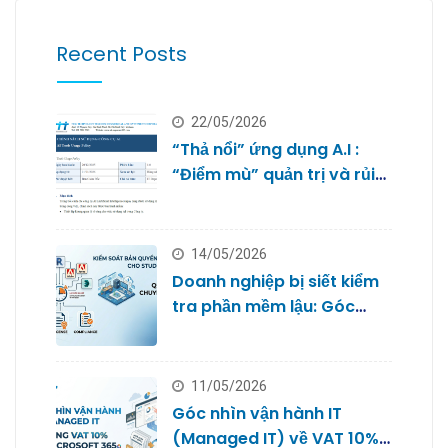
Recent Posts
22/05/2026
“Thả nổi” ứng dụng A.I :
“Điểm mù” quản trị và rủi
ro bảo mật dữ liệu của
doanh nghiệp nhỏ
14/05/2026
Doanh nghiệp bị siết kiểm
tra phần mềm lậu: Góc
nhìn từ Quản trị IT cho
Studio
11/05/2026
Góc nhìn vận hành IT
(Managed IT) về VAT 10%