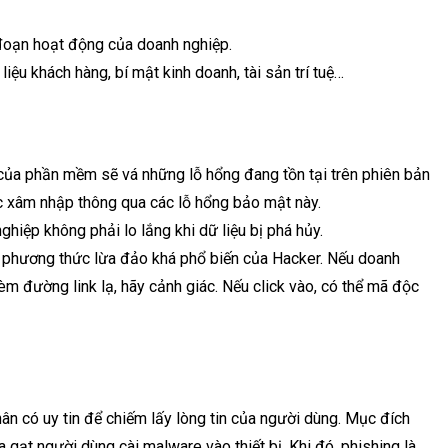
n đoạn hoạt động của doanh nghiệp.
liệu khách hàng, bí mật kinh doanh, tài sản trí tuệ…
ủa phần mềm sẽ vá những lỗ hổng đang tồn tại trên phiên bản
ặc xâm nhập thông qua các lỗ hổng bảo mật này.
hiệp không phải lo lắng khi dữ liệu bị phá hủy.
 phương thức lừa đảo khá phổ biến của Hacker. Nếu doanh
 đường link lạ, hãy cảnh giác. Nếu click vào, có thể mã độc
ân có uy tin để chiếm lấy lòng tin của người dùng. Mục đích
a gạt người dùng cài malware vào thiết bị. Khi đó, phishing là