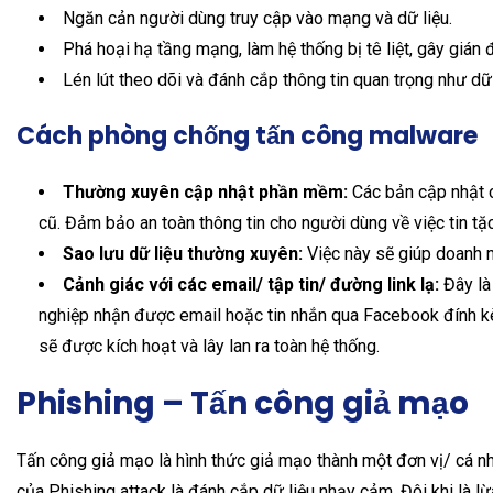
Ngăn cản người dùng truy cập vào mạng và dữ liệu.
Phá hoại hạ tầng mạng, làm hệ thống bị tê liệt, gây giá
Lén lút theo dõi và đánh cắp thông tin quan trọng như dữ 
Cách phòng chống tấn công malware
Thường xuyên cập nhật phần mềm:
Các bản cập nhật c
cũ. Đảm bảo an toàn thông tin cho người dùng về việc tin t
Sao lưu dữ liệu thường xuyên:
Việc này sẽ giúp doanh ng
Cảnh giác với các email/ tập tin/ đường link lạ:
Đây là
nghiệp nhận được email hoặc tin nhắn qua Facebook đính kèm
sẽ được kích hoạt và lây lan ra toàn hệ thống.
Phishing – Tấn công giả mạo
Tấn công giả mạo là hình thức giả mạo thành một đơn vị/ cá nh
của Phishing attack là đánh cắp dữ liệu nhạy cảm. Đôi khi là lừ