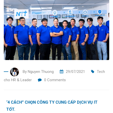
By
Nguyen Thuong
29/07/2021
Tech
cho HR & Leader
0
Comments
“
4 CÁCH” CHỌN CÔNG TY CUNG CẤP DỊCH VỤ IT
TỐT.