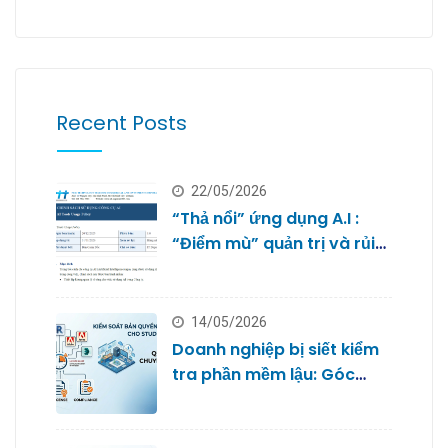
Recent Posts
22/05/2026
“Thả nổi” ứng dụng A.I :
“Điểm mù” quản trị và rủi
ro bảo mật dữ liệu của
doanh nghiệp nhỏ
14/05/2026
Doanh nghiệp bị siết kiểm
tra phần mềm lậu: Góc
nhìn từ Quản trị IT cho
Studio