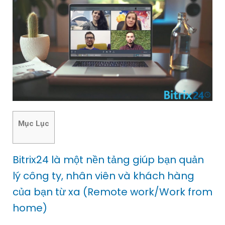
Mục Lục
Bitrix24 là một nền tảng giúp bạn quản
lý công ty, nhân viên và khách hàng
của bạn từ xa (Remote work/Work from
home)