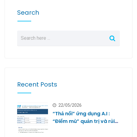
Search
Recent Posts
22/05/2026
“Thả nổi” ứng dụng A.I :
“Điểm mù” quản trị và rủi
ro bảo mật dữ liệu của
doanh nghiệp nhỏ