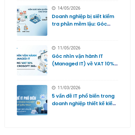
14/05/2026
Doanh nghiệp bị siết kiểm
tra phần mềm lậu: Góc
nhìn từ Quản trị IT cho
Studio
11/05/2026
Góc nhìn vận hành IT
(Managed IT) về VAT 10%
với Microsoft 365
11/03/2026
5 vấn đề IT phổ biến trong
doanh nghiệp thiết kế kiến
trúc