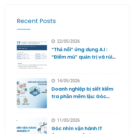
Recent Posts
22/05/2026
“Thả nổi” ứng dụng A.I :
“Điểm mù” quản trị và rủi
ro bảo mật dữ liệu của
doanh nghiệp nhỏ
14/05/2026
Doanh nghiệp bị siết kiểm
tra phần mềm lậu: Góc
nhìn từ Quản trị IT cho
Studio
11/05/2026
Góc nhìn vận hành IT