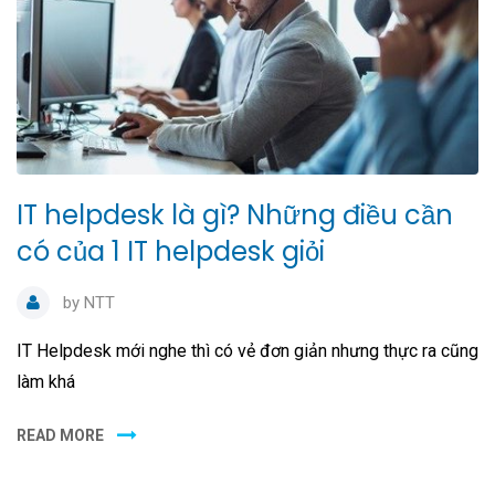
IT helpdesk là gì? Những điều cần
có của 1 IT helpdesk giỏi
by
NTT
IT Helpdesk mới nghe thì có vẻ đơn giản nhưng thực ra cũng
làm khá
READ MORE