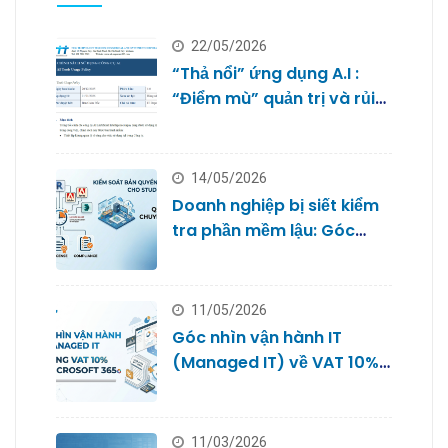
22/05/2026
“Thả nổi” ứng dụng A.I :
“Điểm mù” quản trị và rủi
ro bảo mật dữ liệu của
doanh nghiệp nhỏ
14/05/2026
Doanh nghiệp bị siết kiểm
tra phần mềm lậu: Góc
nhìn từ Quản trị IT cho
Studio
11/05/2026
Góc nhìn vận hành IT
(Managed IT) về VAT 10%
với Microsoft 365
11/03/2026