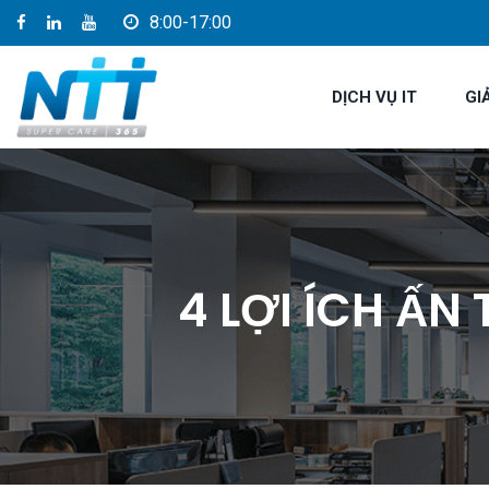
8:00-17:00
DỊCH VỤ IT
GI
4 LỢI ÍCH ẤN