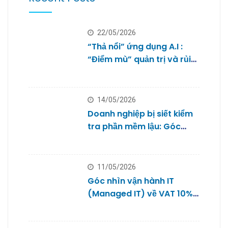
22/05/2026
“Thả nổi” ứng dụng A.I :
“Điểm mù” quản trị và rủi
ro bảo mật dữ liệu của
doanh nghiệp nhỏ
14/05/2026
Doanh nghiệp bị siết kiểm
tra phần mềm lậu: Góc
nhìn từ Quản trị IT cho
Studio
11/05/2026
Góc nhìn vận hành IT
(Managed IT) về VAT 10%
với Microsoft 365