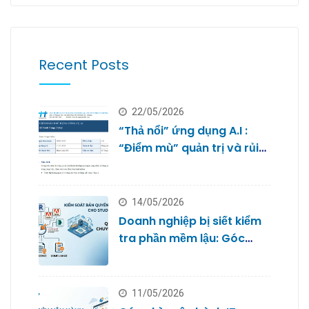
Recent Posts
22/05/2026
“Thả nổi” ứng dụng A.I :
“Điểm mù” quản trị và rủi
ro bảo mật dữ liệu của
doanh nghiệp nhỏ
14/05/2026
Doanh nghiệp bị siết kiểm
tra phần mềm lậu: Góc
nhìn từ Quản trị IT cho
Studio
11/05/2026