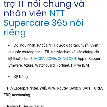
trợ IT nói chung và
nhân viên
NTT
Supercare 365 nói
riêng
Đội ngũ nhân sự của NTT được đào tạo, huấn luyện
qua các chương trình ITIL từ Infochief và các chứng chỉ
kỹ thuật như là:
MCSA
,
CCNA
,
CCNP
,
CEH
, Apple Support,
Vmware, Azure, Watchguard, Fortinet, HP và IBM
Kỹ Năng:
– PC/Laptop/Printer, Wifi, VPN, Router, Switch, SAN – CRM,
ERP, Accounting.
– Network, Server, Email