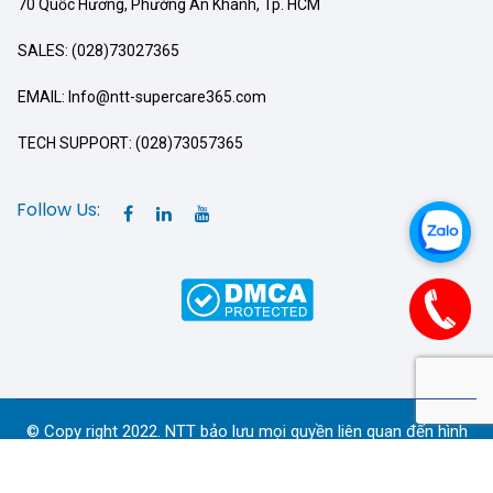
70 Quốc Hương, Phường An Khánh, Tp. HCM
SALES: (028)73027365
EMAIL: Info@ntt-supercare365.com
TECH SUPPORT: (028)73057365
Follow Us:
© Copy right 2022. NTT bảo lưu mọi quyền liên quan đến hình
ảnh và nội dung Website.