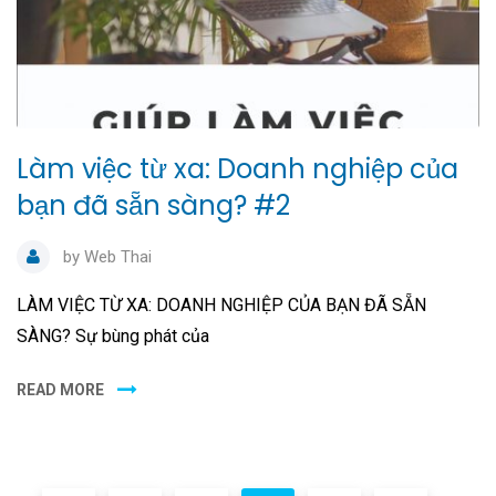
Làm việc từ xa: Doanh nghiệp của
bạn đã sẵn sàng? #2
by
Web Thai
LÀM VIỆC TỪ XA: DOANH NGHIỆP CỦA BẠN ĐÃ SẴN
SÀNG? Sự bùng phát của
READ MORE