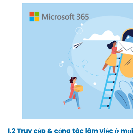
1.2 Truy cập & cộng tác làm việc ở mọi 