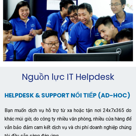
Nguồn lực IT Helpdesk
HELPDESK & SUPPORT NỐI TIẾP (AD-HOC)
Bạn muốn dịch vụ hỗ trợ từ xa hoặc tận nơi 24x7x365 do
khác múi giờ, do công ty nhiều văn phòng, nhiều cửa hàng để
vẫn bảo đảm cam kết dịch vụ và chi phí doanh nghiệp chúng
tôi đều sẵn sàng đáp ứng.