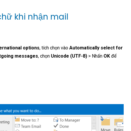
 chữ khi nhận mail
ternational options
, tích chọn vào
Automatically select for
utgoing messages
, chọn
Unicode (UTF-8)
> Nhấn
OK
để