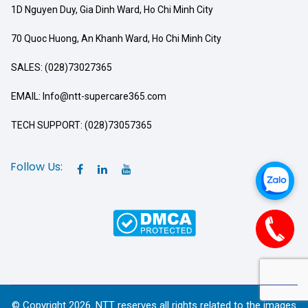
1D Nguyen Duy, Gia Dinh Ward, Ho Chi Minh City
70 Quoc Huong, An Khanh Ward, Ho Chi Minh City
SALES: (028)73027365
EMAIL: Info@ntt-supercare365.com
TECH SUPPORT: (028)73057365
Follow Us:
© Copyright 2026. NTT reserves all rights related to the images