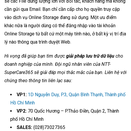
sẻ các File dung lượng lớn với đối tác, khách hàng mà không
cần gửi qua Email. Bạn chỉ cần cấp cho họ quyền truy cập
vào dịch vụ Online Storage đang sử dụng. Một ưu điểm
khác nữa là người dùng có thể đăng nhập vào tài khoản
Online Storage từ bất cứ một máy tính nào, ở bất kỳ vị trí địa
lý nào thông qua trình duyệt Web.
Hi vọng đã giúp bạn tìm được
giải pháp lưu trữ dữ liệu
cho
doanh nghiệp của mình. Đội ngũ nhân viên của NTT-
SuperCare365 sẽ giải đáp mọi thắc mắc của bạn. Liên hệ với
chúng theo thông tin liên lạc sau:
VP1:
1D Nguyễn Duy, P.3, Quận Bình Thạnh, Thành phố
Hồ Chí Minh
VP2:
70 Quốc Hương – P.Thảo Điền, Quận 2, Thành
phố Hồ Chí Minh
SALES:
(028)73027365