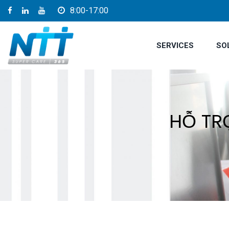
8:00-17:00
SERVICES
SO
HỖ TR